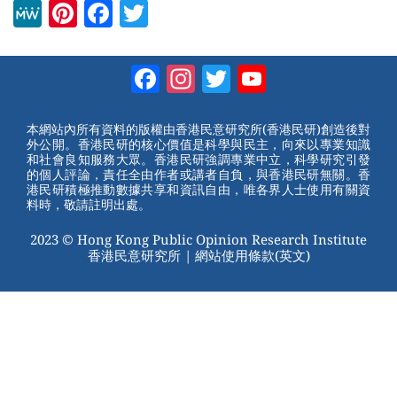
M
Pi
F
T
e
nt
a
wi
W
er
c
tt
Facebook
Instagram
Twitter
YouTube
e
e
e
er
Channel
st
b
本網站內所有資料的版權由香港民意研究所(香港民研)創造後對
外公開。香港民研的核心價值是科學與民主，向來以專業知識
o
和社會良知服務大眾。香港民研強調專業中立，科學研究引發
的個人評論，責任全由作者或講者自負，與香港民研無關。香
o
港民研積極推動數據共享和資訊自由，唯各界人士使用有關資
料時，敬請註明出處。
k
2023 © Hong Kong Public Opinion Research Institute
香港民意研究所 |
網站使用條款(英文)