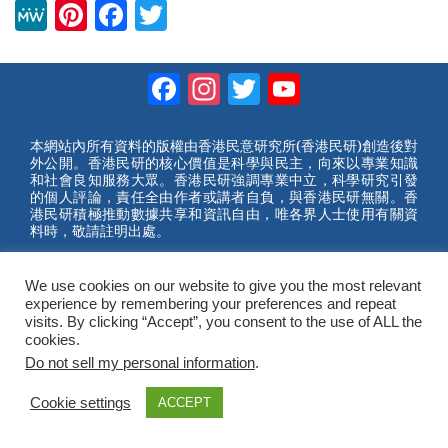
M
Pi
F
T
e
nt
a
wi
W
er
c
tt
Facebook
Instagram
Twitter
YouTube
e
e
e
er
Channel
st
b
本網站內所有資料的版權由香港民意研究所(香港民研)創造後對
外公開。香港民研的核心價值是科學與民主，向來以專業知識
o
和社會良知服務大眾。香港民研強調專業中立，科學研究引發
的個人評論，責任全由作者或講者自負，與香港民研無關。香
o
港民研積極推動數據共享和資訊自由，唯各界人士使用有關資
料時，敬請註明出處。
k
2023 © Hong Kong Public Opinion Research Institute
香港民意研究所 |
網站使用條款(英文)
We use cookies on our website to give you the most relevant
experience by remembering your preferences and repeat
visits. By clicking “Accept”, you consent to the use of ALL the
cookies.
Do not sell my personal information
.
Cookie settings
ACCEPT