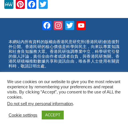
M
Pi
F
T
e
nt
a
wi
W
er
c
tt
Facebook
Instagram
Twitter
YouTube
e
e
e
er
Channel
st
b
本網站內所有資料的版權由香港民意研究所(香港民研)創造後對
外公開。香港民研的核心價值是科學與民主，向來以專業知識
o
和社會良知服務大眾。香港民研強調專業中立，科學研究引發
的個人評論，責任全由作者或講者自負，與香港民研無關。香
o
港民研積極推動數據共享和資訊自由，唯各界人士使用有關資
料時，敬請註明出處。
k
2023 © Hong Kong Public Opinion Research Institute
香港民意研究所 |
網站使用條款(英文)
We use cookies on our website to give you the most relevant
experience by remembering your preferences and repeat
visits. By clicking “Accept”, you consent to the use of ALL the
cookies.
Do not sell my personal information
.
Cookie settings
ACCEPT