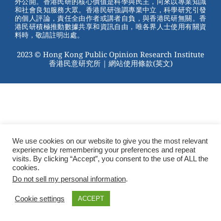
外公開。香港民研的核心價值是科學與民主，向來以專業知識
o
和社會良知服務大眾。香港民研強調專業中立，科學研究引發
的個人評論，責任全由作者或講者自負，與香港民研無關。香
o
港民研積極推動數據共享和資訊自由，唯各界人士使用有關資
料時，敬請註明出處。
k
2023 © Hong Kong Public Opinion Research Institute
香港民意研究所 |
網站使用條款(英文)
We use cookies on our website to give you the most relevant
experience by remembering your preferences and repeat
visits. By clicking “Accept”, you consent to the use of ALL the
cookies.
Do not sell my personal information
.
Cookie settings
ACCEPT