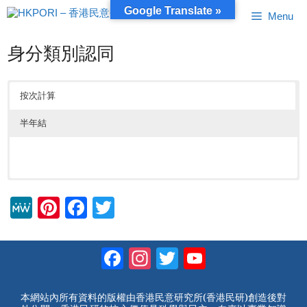
跳
Google Translate »
Menu
至
內
容
身分類別認同
按次計算
半年結
M
Pi
F
T
e
nt
a
wi
W
er
c
tt
Facebook
Instagram
Twitter
YouTube
e
e
e
er
Channel
st
b
本網站內所有資料的版權由香港民意研究所(香港民研)創造後對