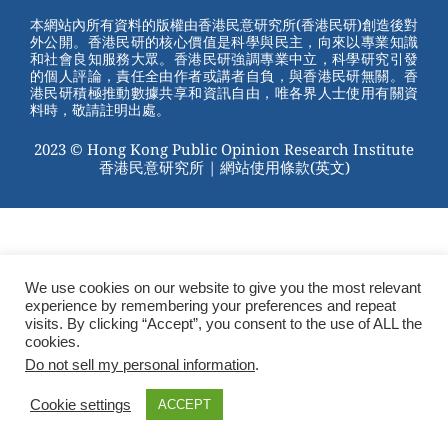
st
b
本網站內所有資料的版權由香港民意研究所(香港民研)創造後對
外公開。香港民研的核心價值是科學與民主，向來以專業知識
o
和社會良知服務大眾。香港民研強調專業中立，科學研究引發
的個人評論，責任全由作者或講者自負，與香港民研無關。香
o
港民研積極推動數據共享和資訊自由，唯各界人士使用有關資
料時，敬請註明出處。
k
2023 © Hong Kong Public Opinion Research Institute
香港民意研究所 |
網站使用條款(英文)
We use cookies on our website to give you the most relevant
experience by remembering your preferences and repeat
visits. By clicking “Accept”, you consent to the use of ALL the
cookies.
Do not sell my personal information
.
Cookie settings
ACCEPT