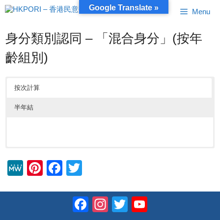
跳
Google Translate »
Menu
至
內
容
身分類別認同 – 「混合身分」(按年
齡組別)
按次計算
半年結
M
Pi
F
T
e
nt
a
wi
W
er
c
tt
Facebook
Instagram
Twitter
YouTube
e
e
e
er
Channel