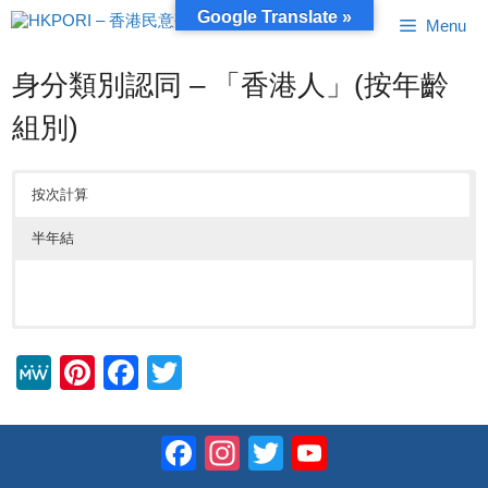
跳
Google Translate »
Menu
至
內
容
身分類別認同 – 「香港人」(按年齡
組別)
按次計算
半年結
M
Pi
F
T
e
nt
a
wi
W
er
c
tt
Facebook
Instagram
Twitter
YouTube
e
e
e
er
Channel