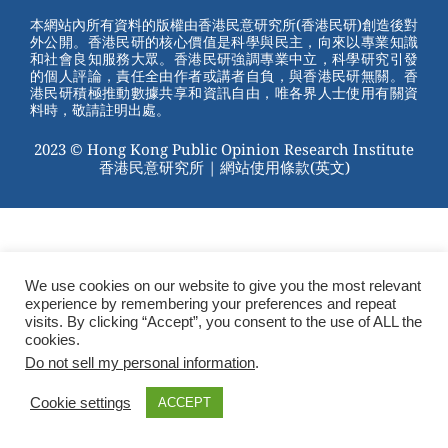
st
b
本網站內所有資料的版權由香港民意研究所(香港民研)創造後對
外公開。香港民研的核心價值是科學與民主，向來以專業知識
o
和社會良知服務大眾。香港民研強調專業中立，科學研究引發
的個人評論，責任全由作者或講者自負，與香港民研無關。香
o
港民研積極推動數據共享和資訊自由，唯各界人士使用有關資
料時，敬請註明出處。
k
2023 © Hong Kong Public Opinion Research Institute
香港民意研究所 |
網站使用條款(英文)
We use cookies on our website to give you the most relevant
experience by remembering your preferences and repeat
visits. By clicking “Accept”, you consent to the use of ALL the
cookies.
Do not sell my personal information
.
Cookie settings
ACCEPT