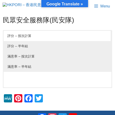
跳
Google Translate »
Menu
至
內
容
民眾安全服務隊(民安隊)
評分 – 按次計算
評分 – 半年結
滿意率 – 按次計算
滿意率 – 半年結
M
Pi
F
T
e
nt
a
wi
W
er
c
tt