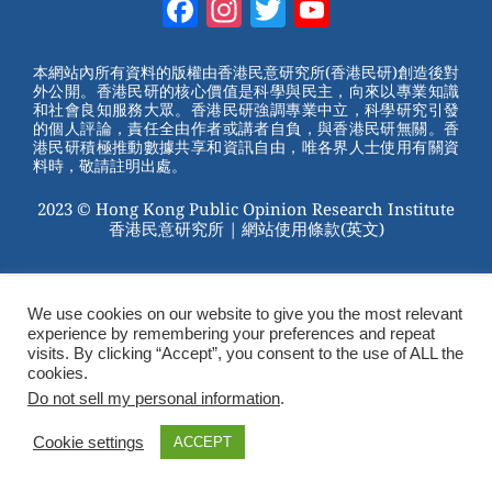
Facebook
Instagram
Twitter
YouTube
e
e
e
er
Channel
st
b
本網站內所有資料的版權由香港民意研究所(香港民研)創造後對
外公開。香港民研的核心價值是科學與民主，向來以專業知識
o
和社會良知服務大眾。香港民研強調專業中立，科學研究引發
的個人評論，責任全由作者或講者自負，與香港民研無關。香
o
港民研積極推動數據共享和資訊自由，唯各界人士使用有關資
料時，敬請註明出處。
k
2023 © Hong Kong Public Opinion Research Institute
香港民意研究所 |
網站使用條款(英文)
We use cookies on our website to give you the most relevant
experience by remembering your preferences and repeat
visits. By clicking “Accept”, you consent to the use of ALL the
cookies.
Do not sell my personal information
.
Cookie settings
ACCEPT