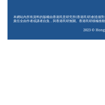
W
er
c
tt
e
e
e
er
st
b
本網站內所有資料的版權由香港民意研究所(香港民研)創造後
責任全由作者或講者自負，與香港民研無關。香港民研積極推
o
2023 © Hong
o
k