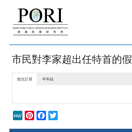
跳
至
內
容
市民對李家超出任特首的假
按次計算
半年結
M
Pi
F
T
e
nt
a
wi