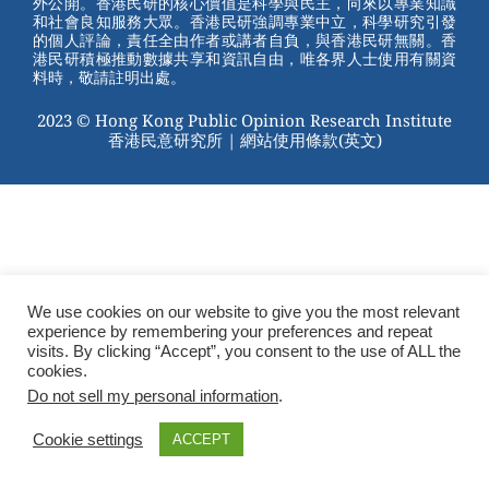
外公開。香港民研的核心價值是科學與民主，向來以專業知識
o
和社會良知服務大眾。香港民研強調專業中立，科學研究引發
的個人評論，責任全由作者或講者自負，與香港民研無關。香
o
港民研積極推動數據共享和資訊自由，唯各界人士使用有關資
料時，敬請註明出處。
k
2023 © Hong Kong Public Opinion Research Institute
香港民意研究所 |
網站使用條款(英文)
We use cookies on our website to give you the most relevant
experience by remembering your preferences and repeat
visits. By clicking “Accept”, you consent to the use of ALL the
cookies.
Do not sell my personal information
.
Cookie settings
ACCEPT