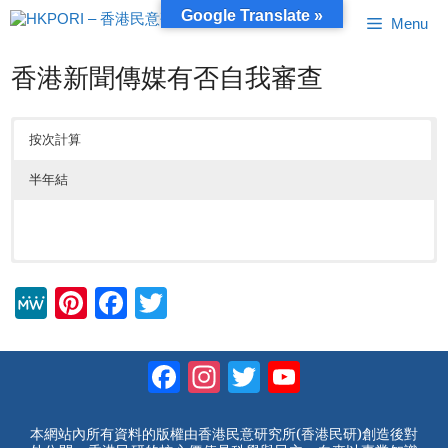
跳
Google Translate »
Menu
至
內
容
香港新聞傳媒有否自我審查
按次計算
半年結
M
Pi
F
T
e
nt
a
wi
W
er
c
tt
Facebook
Instagram
Twitter
YouTube
e
e
e
er
Channel
st
b
本網站內所有資料的版權由香港民意研究所(香港民研)創造後對