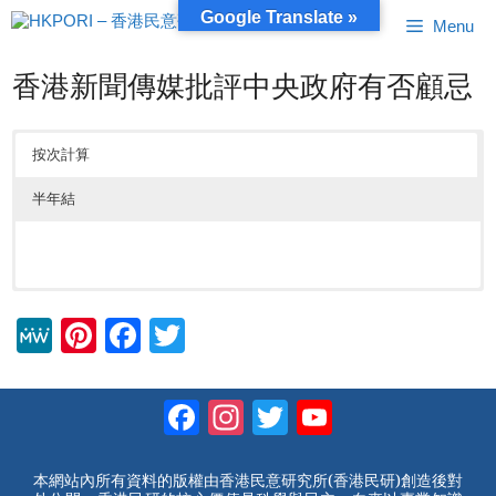
跳
Google Translate »
Menu
至
內
容
香港新聞傳媒批評中央政府有否顧忌
按次計算
半年結
M
Pi
F
T
e
nt
a
wi
W
er
c
tt
Facebook
Instagram
Twitter
YouTube
e
e
e
er
Channel
st
b
本網站內所有資料的版權由香港民意研究所(香港民研)創造後對