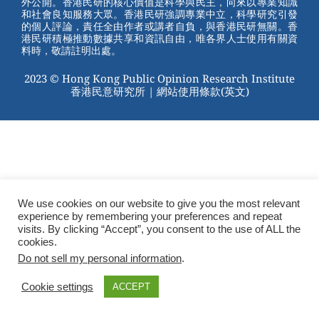
外公開。香港民研的核心價值是科學與民主，向來以專業知識
o
和社會良知服務大眾。香港民研強調專業中立，科學研究引發
的個人評論，責任全由作者或講者自負，與香港民研無關。香
o
港民研積極推動數據共享和資訊自由，唯各界人士使用有關資
料時，敬請註明出處。
k
2023 © Hong Kong Public Opinion Research Institute
香港民意研究所 |
網站使用條款(英文)
We use cookies on our website to give you the most relevant
experience by remembering your preferences and repeat
visits. By clicking “Accept”, you consent to the use of ALL the
cookies.
Do not sell my personal information
.
Cookie settings
ACCEPT