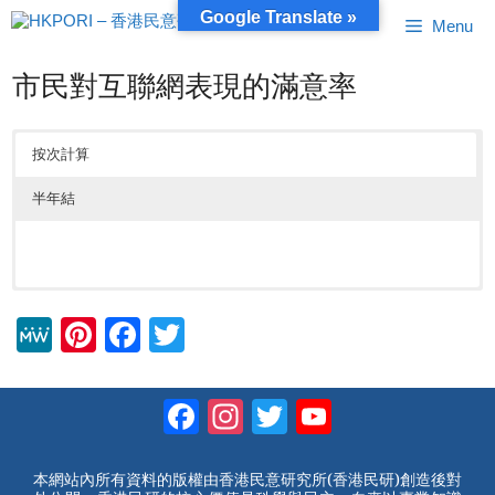
跳
Google Translate »
Menu
至
內
容
市民對互聯網表現的滿意率
按次計算
半年結
M
Pi
F
T
e
nt
a
wi
W
er
c
tt
Facebook
Instagram
Twitter
YouTube
e
e
e
er
Channel
st
b
本網站內所有資料的版權由香港民意研究所(香港民研)創造後對