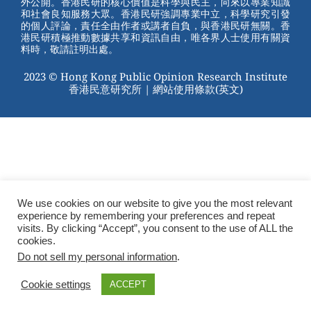
外公開。香港民研的核心價值是科學與民主，向來以專業知識
o
和社會良知服務大眾。香港民研強調專業中立，科學研究引發
的個人評論，責任全由作者或講者自負，與香港民研無關。香
o
港民研積極推動數據共享和資訊自由，唯各界人士使用有關資
料時，敬請註明出處。
k
2023 © Hong Kong Public Opinion Research Institute
香港民意研究所 |
網站使用條款(英文)
We use cookies on our website to give you the most relevant
experience by remembering your preferences and repeat
visits. By clicking “Accept”, you consent to the use of ALL the
cookies.
Do not sell my personal information
.
Cookie settings
ACCEPT