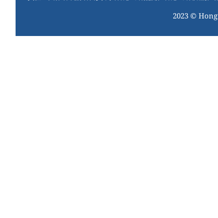
o
2023 © Hong
o
k