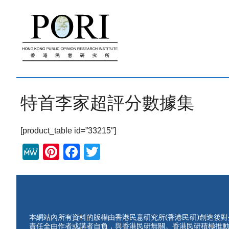
跳
至
內
容
特首李家超評分數據集
[product_table id=”33215″]
M
Pi
F
T
e
nt
a
wi
W
er
c
tt
e
e
e
er
st
b
本網站內所有資料的版權由香港民意研究所(香港民研)創造後
責任全由作者或講者自負，與香港民研無關。香港民研積極推