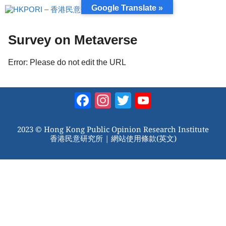
跳
Google Translate »
至
內
容
Survey on Metaverse
Error: Please do not edit the URL
Facebook
Instagram
Twitter
YouTube
Channel
2023 © Hong Kong Public Opinion Research Institute
香港民意研究所 |
網站使用條款(英文)