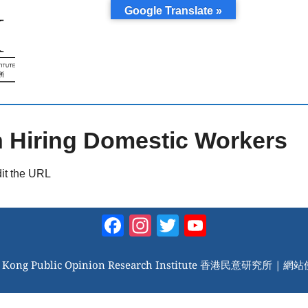
Google Translate »
 Hiring Domestic Workers
dit the URL
Facebook
Instagram
Twitter
YouTube
Channel
 Kong Public Opinion Research Institute 香港民意研究所 |
網站