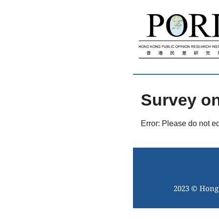
跳
至
內
容
Survey on
Error: Please do not e
2023 © Hong