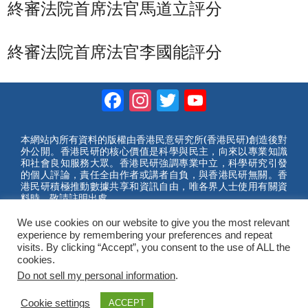
終審法院首席法官馬道立評分
終審法院首席法官李國能評分
Facebook
Instagram
Twitter
YouTube
Channel
本網站內所有資料的版權由香港民意研究所(香港民研)創造後對
外公開。香港民研的核心價值是科學與民主，向來以專業知識
和社會良知服務大眾。香港民研強調專業中立，科學研究引發
的個人評論，責任全由作者或講者自負，與香港民研無關。香
港民研積極推動數據共享和資訊自由，唯各界人士使用有關資
料時，敬請註明出處。
We use cookies on our website to give you the most relevant
2023 © Hong Kong Public Opinion Research Institute
experience by remembering your preferences and repeat
香港民意研究所 |
網站使用條款(英文)
visits. By clicking “Accept”, you consent to the use of ALL the
cookies.
Do not sell my personal information
.
Cookie settings
ACCEPT