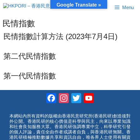
跳
Google Translate »
Menu
至
內
容
民情指數
民情指數計算方法 (2023年7月4日)
第二代民情指數
第一代民情指數
Facebook
Instagram
Twitter
YouTube
Channel
本網站內所有資料的版權由香港民意研究所(香港民研)創造後對
外公開。香港民研的核心價值是科學與民主，向來以專業知識
和社會良知服務大眾。香港民研強調專業中立，科學研究引發
的個人評論，責任全由作者或講者自負，與香港民研無關。香
港民研積極推動數據共享和資訊自由，唯各界人士使用有關資