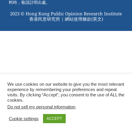
料時，敬請註明出處。
2023 © Hong Kong Public Opinion Research Institute
香港民意研究所 |
網站使用條款(英文)
We use cookies on our website to give you the most relevant
experience by remembering your preferences and repeat
visits. By clicking “Accept”, you consent to the use of ALL the
cookies.
Do not sell my personal information
.
Cookie settings
ACCEPT