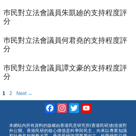
巿民對立法會議員朱凱廸的支持程度評
分
巿民對立法會議員何君堯的支持程度評
分
巿民對立法會議員譚文豪的支持程度評
分
Page
Page
1
2
Next
→
Facebook
Instagram
Twitter
YouTube
Channel
本網站內所有資料的版權由香港民意研究所(香港民研)創造後對
外公開。香港民研的核心價值是科學與民主，向來以專業知識
和社會良知服務大眾。香港民研強調專業中立，科學研究引發