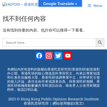
跳
Google Translate »
Menu
至
內
容
找不到任何內容
沒有找到你要的內容。也許你可以搜尋一下看看。
Search Button
Search
for:
Facebook
Instagram
Twitter
YouTube
Channel
本網站內所有資料的版權由香港民意研究所(香港民研)創造後對
外公開。香港民研的核心價值是科學與民主，向來以專業知識
和社會良知服務大眾。香港民研強調專業中立，科學研究引發
的個人評論，責任全由作者或講者自負，與香港民研無關。香
港民研積極推動數據共享和資訊自由，唯各界人士使用有關資
料時，敬請註明出處。
2023 © Hong Kong Public Opinion Research Institute
香港民意研究所 |
網站使用條款(英文)